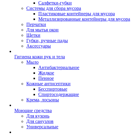
Салфетки-губки
Системы для сбора мусора
Пластиковые контейнеры для мусора
Металлизированные контейнеры для мусора
Перчатки
Для мытья окон
Щетки
Губки, ручные пады
Аксессуары
Гигиена кожи рук и тела
Мыло
Антибактериальное
Жидкое
Пенное
Кожные антисептики
Бесспиртовые
Cпиртосодержащие
Крема, лосьоны
Моющие средства
Для кухонь
Для санузлов
Универсальные