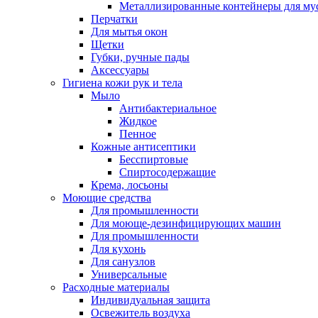
Металлизированные контейнеры для му
Перчатки
Для мытья окон
Щетки
Губки, ручные пады
Аксессуары
Гигиена кожи рук и тела
Мыло
Антибактериальное
Жидкое
Пенное
Кожные антисептики
Бесспиртовые
Cпиртосодержащие
Крема, лосьоны
Моющие средства
Для промышленности
Для моюще-дезинфицирующих машин
Для промышленности
Для кухонь
Для санузлов
Универсальные
Расходные материалы
Индивидуальная защита
Освежитель воздуха