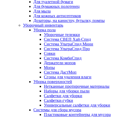
Для туалетной бумаги
Для бумажных полотенец
Для мыла
Для кожных антисептиков
Дозаторы, на канистру, бутылку, помпы
Уборочный инвентарь
Уборка пола
Уборочные тележки
Система СВЕП Хай-Спид
Система УльтраСпид Мини
Система УльтраСпид Про
Совки
Система КомбиСпид
Держатели мопов
Мопы
Система ДастМоп
Сгоны для удаления влаги
Уборка поверхностей
Нетканные протирочные материалы
Наборы для уборки пыли
Салфетки для уборки
Салфетки-губки
Универсальные салфетки для уборки
Системы для сбора мусора
Пластиковые контейнеры для мусора