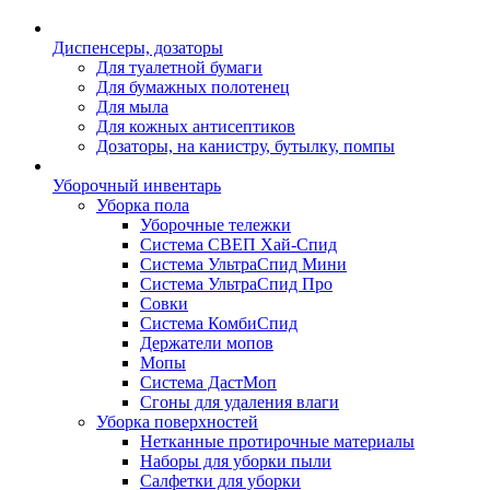
Диспенсеры, дозаторы
Для туалетной бумаги
Для бумажных полотенец
Для мыла
Для кожных антисептиков
Дозаторы, на канистру, бутылку, помпы
Уборочный инвентарь
Уборка пола
Уборочные тележки
Система СВЕП Хай-Спид
Система УльтраСпид Мини
Система УльтраСпид Про
Совки
Система КомбиСпид
Держатели мопов
Мопы
Система ДастМоп
Сгоны для удаления влаги
Уборка поверхностей
Нетканные протирочные материалы
Наборы для уборки пыли
Салфетки для уборки