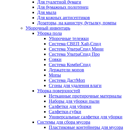
Для туалетной бумаги
Для бумажных полотенец
Для мыла
Для кожных антисептиков
Дозаторы, на канистру, бутылку, помпы
Уборочный инвентарь
Уборка пола
Уборочные тележки
Система СВЕП Хай-Спид
Система УльтраСпид Мини
Система УльтраСпид Про
Совки
Система КомбиСпид
Держатели мопов
Мопы
Система ДастМоп
Сгоны для удаления влаги
Уборка поверхностей
Нетканные протирочные материалы
Наборы для уборки пыли
Салфетки для уборки
Салфетки-губки
Универсальные салфетки для уборки
Системы для сбора мусора
Пластиковые контейнеры для мусора