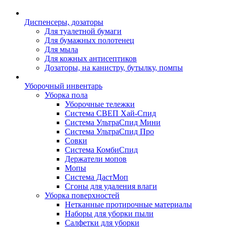
Диспенсеры, дозаторы
Для туалетной бумаги
Для бумажных полотенец
Для мыла
Для кожных антисептиков
Дозаторы, на канистру, бутылку, помпы
Уборочный инвентарь
Уборка пола
Уборочные тележки
Система СВЕП Хай-Спид
Система УльтраСпид Мини
Система УльтраСпид Про
Совки
Система КомбиСпид
Держатели мопов
Мопы
Система ДастМоп
Сгоны для удаления влаги
Уборка поверхностей
Нетканные протирочные материалы
Наборы для уборки пыли
Салфетки для уборки