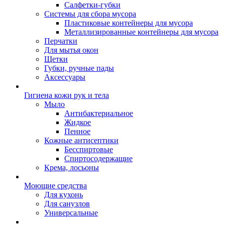
Салфетки-губки
Системы для сбора мусора
Пластиковые контейнеры для мусора
Металлизированные контейнеры для мусора
Перчатки
Для мытья окон
Щетки
Губки, ручные пады
Аксессуары
Гигиена кожи рук и тела
Мыло
Антибактериальное
Жидкое
Пенное
Кожные антисептики
Бесспиртовые
Cпиртосодержащие
Крема, лосьоны
Моющие средства
Для кухонь
Для санузлов
Универсальные