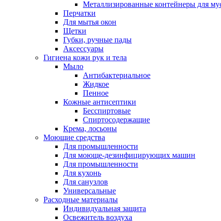
Металлизированные контейнеры для му
Перчатки
Для мытья окон
Щетки
Губки, ручные пады
Аксессуары
Гигиена кожи рук и тела
Мыло
Антибактериальное
Жидкое
Пенное
Кожные антисептики
Бесспиртовые
Cпиртосодержащие
Крема, лосьоны
Моющие средства
Для промышленности
Для моюще-дезинфицирующих машин
Для промышленности
Для кухонь
Для санузлов
Универсальные
Расходные материалы
Индивидуальная защита
Освежитель воздуха