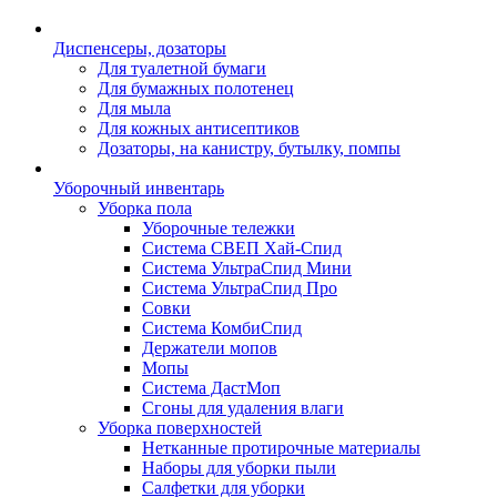
Диспенсеры, дозаторы
Для туалетной бумаги
Для бумажных полотенец
Для мыла
Для кожных антисептиков
Дозаторы, на канистру, бутылку, помпы
Уборочный инвентарь
Уборка пола
Уборочные тележки
Система СВЕП Хай-Спид
Система УльтраСпид Мини
Система УльтраСпид Про
Совки
Система КомбиСпид
Держатели мопов
Мопы
Система ДастМоп
Сгоны для удаления влаги
Уборка поверхностей
Нетканные протирочные материалы
Наборы для уборки пыли
Салфетки для уборки