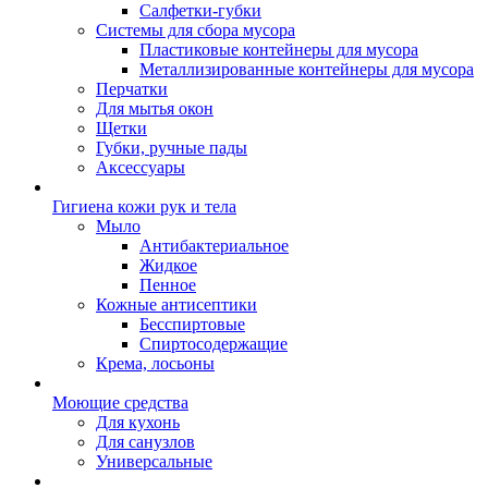
Салфетки-губки
Системы для сбора мусора
Пластиковые контейнеры для мусора
Металлизированные контейнеры для мусора
Перчатки
Для мытья окон
Щетки
Губки, ручные пады
Аксессуары
Гигиена кожи рук и тела
Мыло
Антибактериальное
Жидкое
Пенное
Кожные антисептики
Бесспиртовые
Cпиртосодержащие
Крема, лосьоны
Моющие средства
Для кухонь
Для санузлов
Универсальные