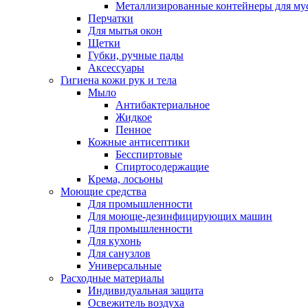
Металлизированные контейнеры для му
Перчатки
Для мытья окон
Щетки
Губки, ручные пады
Аксессуары
Гигиена кожи рук и тела
Мыло
Антибактериальное
Жидкое
Пенное
Кожные антисептики
Бесспиртовые
Cпиртосодержащие
Крема, лосьоны
Моющие средства
Для промышленности
Для моюще-дезинфицирующих машин
Для промышленности
Для кухонь
Для санузлов
Универсальные
Расходные материалы
Индивидуальная защита
Освежитель воздуха