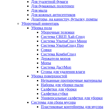
Для туалетной бумаги
Для бумажных полотенец
Для мыла
Для кожных антисептиков
Дозаторы, на канистру, бутылку, помпы
Уборочный инвентарь
Уборка пола
Уборочные тележки
Система СВЕП Хай-Спид
Система УльтраСпид Мини
Система УльтраСпид Про
Совки
Система КомбиСпид
Держатели мопов
Мопы
Система ДастМоп
Сгоны для удаления влаги
Уборка поверхностей
Нетканные протирочные материалы
Наборы для уборки пыли
Салфетки для уборки
Салфетки-губки
Универсальные салфетки для уборки
Системы для сбора мусора
Пластиковые контейнеры для мусора