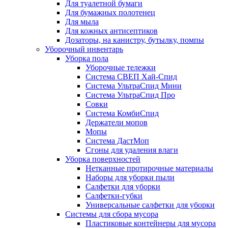
Для туалетной бумаги
Для бумажных полотенец
Для мыла
Для кожных антисептиков
Дозаторы, на канистру, бутылку, помпы
Уборочный инвентарь
Уборка пола
Уборочные тележки
Система СВЕП Хай-Спид
Система УльтраСпид Мини
Система УльтраСпид Про
Совки
Система КомбиСпид
Держатели мопов
Мопы
Система ДастМоп
Сгоны для удаления влаги
Уборка поверхностей
Нетканные протирочные материалы
Наборы для уборки пыли
Салфетки для уборки
Салфетки-губки
Универсальные салфетки для уборки
Системы для сбора мусора
Пластиковые контейнеры для мусора