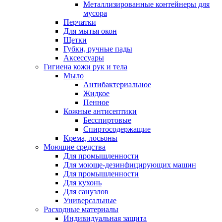
Металлизированные контейнеры для
мусора
Перчатки
Для мытья окон
Щетки
Губки, ручные пады
Аксессуары
Гигиена кожи рук и тела
Мыло
Антибактериальное
Жидкое
Пенное
Кожные антисептики
Бесспиртовые
Cпиртосодержащие
Крема, лосьоны
Моющие средства
Для промышленности
Для моюще-дезинфицирующих машин
Для промышленности
Для кухонь
Для санузлов
Универсальные
Расходные материалы
Индивидуальная защита