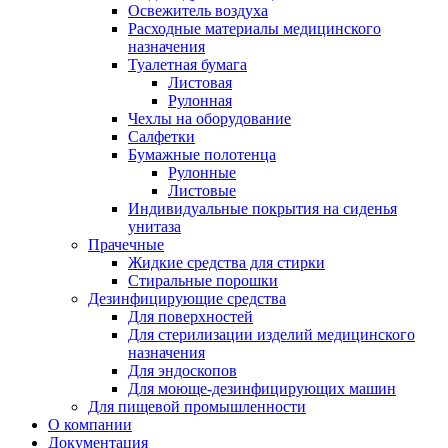
Освежитель воздуха
Расходные материалы медицинского
назначения
Туалетная бумага
Листовая
Рулонная
Чехлы на оборудование
Салфетки
Бумажные полотенца
Рулонные
Листовые
Индивидуальные покрытия на сиденья
унитаза
Прачечные
Жидкие средства для стирки
Стиральные порошки
Дезинфицирующие средства
Для поверхностей
Для стерилизации изделий медицинского
назначения
Для эндоскопов
Для моюще-дезинфицирующих машин
Для пищевой промышленности
О компании
Документация