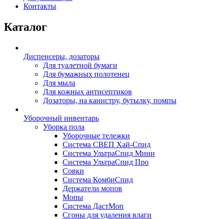
Контакты
Каталог
Диспенсеры, дозаторы
Для туалетной бумаги
Для бумажных полотенец
Для мыла
Для кожных антисептиков
Дозаторы, на канистру, бутылку, помпы
Уборочный инвентарь
Уборка пола
Уборочные тележки
Система СВЕП Хай-Спид
Система УльтраСпид Мини
Система УльтраСпид Про
Совки
Система КомбиСпид
Держатели мопов
Мопы
Система ДастМоп
Сгоны для удаления влаги