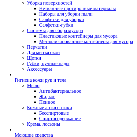
Уборка поверхностей
Нетканные протирочные материалы
Наборы для уборки пыли
Салфетки для уборки
Салфетки-губки
Системы для сбора мусора
Пластиковые контейнеры для мусора
Металлизированные контейнеры для мусора
Перчатки
Для мытья окон
Щетки
Губки, ручные пады
Аксессуары
Гигиена кожи рук и тела
Мыло
Антибактериальное
Жидкое
Пенное
Кожные антисептики
Бесспиртовые
Cпиртосодержащие
Крема, лосьоны
Моющие средства