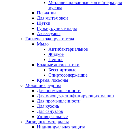
Металлизированные контейнеры для
мусора
Перчатки
Для мытья окон
Щетки
Губки, ручные пады
Аксессуары
Гигиена кожи рук и тела
Мыло
Антибактериальное
Жидкое
Пенное
Кожные антисептики
Бесспиртовые
Cпиртосодержащие
Крема, лосьоны
Моющие средства
Для промышленности
Для моюще-дезинфицирующих машин
Для промышленности
Для кухонь
Для санузлов
Универсальные
Расходные материалы
Индивидуальная защита