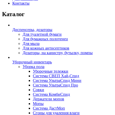
Контакты
Каталог
Диспенсеры, дозаторы
Для туалетной бумаги
Для бумажных полотенец
Для мыла
Для кожных антисептиков
Дозаторы, на канистру, бутылку, помпы
Уборочный инвентарь
Уборка пола
Уборочные тележки
Система СВЕП Хай-Спид
Система УльтраСпид Мини
Система УльтраСпид Про
Совки
Система КомбиСпид
Держатели мопов
Мопы
Система ДастМоп
Сгоны для удаления влаги