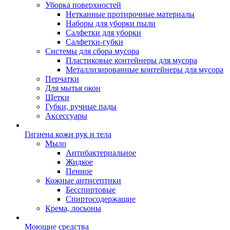
Уборка поверхностей
Нетканные протирочные материалы
Наборы для уборки пыли
Салфетки для уборки
Салфетки-губки
Системы для сбора мусора
Пластиковые контейнеры для мусора
Металлизированные контейнеры для мусора
Перчатки
Для мытья окон
Щетки
Губки, ручные пады
Аксессуары
Гигиена кожи рук и тела
Мыло
Антибактериальное
Жидкое
Пенное
Кожные антисептики
Бесспиртовые
Cпиртосодержащие
Крема, лосьоны
Моющие средства