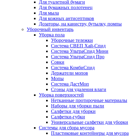
Для туалетной бумаги
Для бумажных полотенец
Для мыла
Для кожных антисептиков
Дозаторы, на канистру, бутылку, помпы
Уборочный инвентарь
Уборка пола
Уборочные тележки
Система СВЕП Хай-Спид
Система УльтраСпид Мини
Система УльтраСпид Про
Совки
Система КомбиСпид
Держатели мопов
Мопы
Система ДастМоп
Сгоны для удаления влаги
Уборка поверхностей
Нетканные протирочные материалы
Наборы для уборки пыли
Салфетки для уборки
Салфетки-губки
Универсальные салфетки для уборки
Системы для сбора мусора
Пластиковые контейнеры для мусора