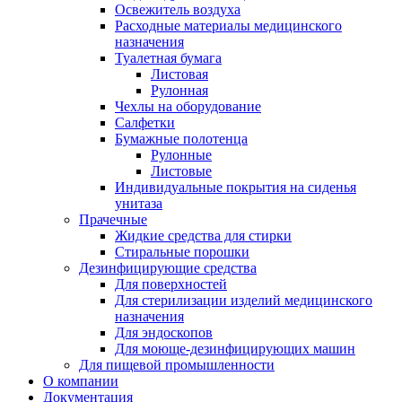
Освежитель воздуха
Расходные материалы медицинского
назначения
Туалетная бумага
Листовая
Рулонная
Чехлы на оборудование
Салфетки
Бумажные полотенца
Рулонные
Листовые
Индивидуальные покрытия на сиденья
унитаза
Прачечные
Жидкие средства для стирки
Стиральные порошки
Дезинфицирующие средства
Для поверхностей
Для стерилизации изделий медицинского
назначения
Для эндоскопов
Для моюще-дезинфицирующих машин
Для пищевой промышленности
О компании
Документация