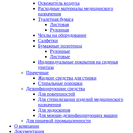
Освежитель воздуха
Расходные материалы медицинского
назначения
Туалетная бумага
Листовая
Рулонная
Чехлы на оборудование
Салфетки
Бумажные полотенца
Рулонные
Листовые
Индивидуальные покрытия на сиденья
унитаза
Прачечные
Жидкие средства для стирки
Стиральные порошки
Дезинфицирующие средства
Для поверхностей
Для стерилизации изделий медицинского
назначения
Для эндоскопов
Для моюще-дезинфицирующих машин
Для пищевой промышленности
О компании
Документация