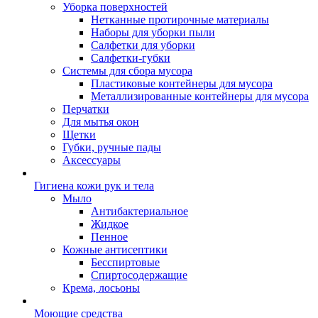
Уборка поверхностей
Нетканные протирочные материалы
Наборы для уборки пыли
Салфетки для уборки
Салфетки-губки
Системы для сбора мусора
Пластиковые контейнеры для мусора
Металлизированные контейнеры для мусора
Перчатки
Для мытья окон
Щетки
Губки, ручные пады
Аксессуары
Гигиена кожи рук и тела
Мыло
Антибактериальное
Жидкое
Пенное
Кожные антисептики
Бесспиртовые
Cпиртосодержащие
Крема, лосьоны
Моющие средства