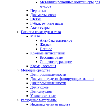
Металлизированные контейнеры для
мусора
Перчатки
Для мытья окон
Щетки
Губки, ручные пады
Аксессуары
Гигиена кожи рук и тела
Мыло
Антибактериальное
Жидкое
Пенное
Кожные антисептики
Бесспиртовые
Cпиртосодержащие
Крема, лосьоны
Моющие средства
Для промышленности
Для моюще-дезинфицирующих машин
Для промышленности
Для кухонь
Для санузлов
Универсальные
Расходные материалы
Индивидуальная защита