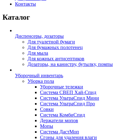
Контакты
Каталог
Диспенсеры, дозаторы
Для туалетной бумаги
Для бумажных полотенец
Для мыла
Для кожных антисептиков
Дозаторы, на канистру, бутылку, помпы
Уборочный инвентарь
Уборка пола
Уборочные тележки
Система СВЕП Хай-Спид
Система УльтраСпид Мини
Система УльтраСпид Про
Совки
Система КомбиСпид
Держатели мопов
Мопы
Система ДастМоп
Сгоны для удаления влаги