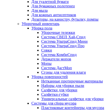
Для туалетной бумаги
Для бумажных полотенец
Для мыла
Для кожных антисептиков
Дозаторы, на канистру, бутылку, помпы
Уборочный инвентарь
Уборка пола
Уборочные тележки
Система СВЕП Хай-Спид
Система УльтраСпид Мини
Система УльтраСпид Про
Совки
Система КомбиСпид
Держатели мопов
Мопы
Система ДастМоп
Сгоны для удаления влаги
Уборка поверхностей
Нетканные протирочные материалы
Наборы для уборки пыли
Салфетки для уборки
Салфетки-губки
Универсальные салфетки для уборки
Системы для сбора мусора
Пластиковые контейнеры для мусора